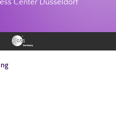
ss Center Düsseldorf
ung