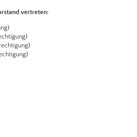
orstand vertreten:
ung)
echtigung)
rechtigung)
echtigung)